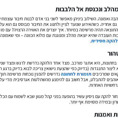
מהלב ונכנסת אל הלבבות
בה ואמונה. השילוב ביניהן מאפשר לשני בני אדם לבנות חיבור עוצמתי
ם אחריה. כשהאירוע שנועד לציין ולחגוג את החיבור מבוסס גם הוא על
 התוצאה תהיה מרשימה במיוחד. איך יוצרים את האווירה הרצויה? עם מו
ת העובדה שהיא יוצאת מהלב ומנוגנת עם מלוא הכוונה – ומי שאמונה
להקה חסידית
.
הור
 בחתונות, היא אתגר מורכב. מצד אחד הלהקה נדרשת לרגש ומצד שני 
 ליצור התנגדות (בדיוק כפי שהצעת נישואין צריכה לבוא בדיוק ברגע 
יקאים שמרכיבים
תזמורת לחתונה
נדרשים להפגין נוכחות מרשימה תוך 
והבים להתבלט, אבל חשוב גם להימנע מהשתלטות אגרסיבית מדי על ה
חשויות האחרות.
ר להקה עם ניסיון עשיר בהופעה בפני קהל מגוון שבא לשמוח עם הכלה
ון ובמידה מסוימת אף יותר.
ת ואמנות