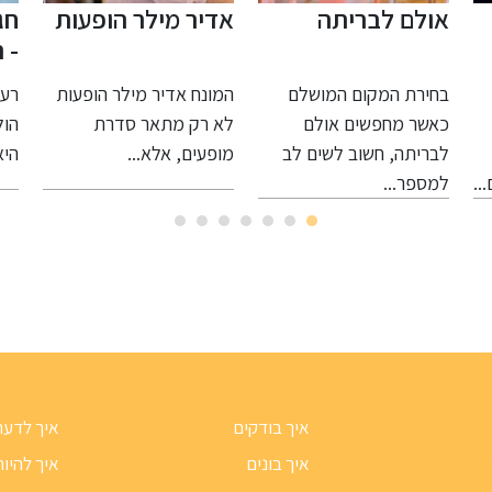
אדיר מילר הופעות
חגיגה בלתי נשכחת
אי
- רעיונות ליום
עם
הולדת 50 ו-70
המונח אדיר מילר הופעות
רעיונות מיוחדים ליום
החת
לא רק מתאר סדרת
הולדת 50 הגעת לגיל 50
האח
מופעים, אלא...
היא סיבה נהדרת...
מוש
הבח
איך בודקים
איך לדעת
איך בונים
איך להיות