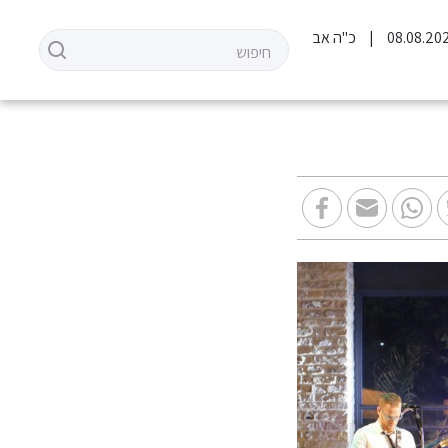
כ"ה אב