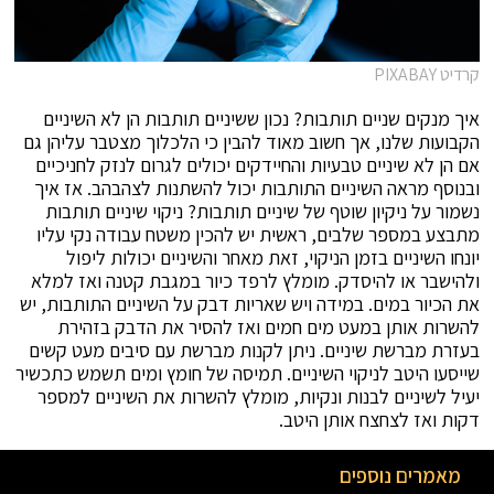
קרדיט PIXABAY
איך מנקים שניים תותבות? נכון ששיניים תותבות הן לא השיניים
הקבועות שלנו, אך חשוב מאוד להבין כי הלכלוך מצטבר עליהן גם
אם הן לא שיניים טבעיות והחיידקים יכולים לגרום לנזק לחניכיים
ובנוסף מראה השיניים התותבות יכול להשתנות לצהבהב. אז איך
נשמור על ניקיון שוטף של שיניים תותבות? ניקוי שיניים תותבות
מתבצע במספר שלבים, ראשית יש להכין משטח עבודה נקי עליו
יונחו השיניים בזמן הניקוי, זאת מאחר והשיניים יכולות ליפול
ולהישבר או להיסדק. מומלץ לרפד כיור במגבת קטנה ואז למלא
את הכיור במים. במידה ויש שאריות דבק על השיניים התותבות, יש
להשרות אותן במעט מים חמים ואז להסיר את הדבק בזהירת
בעזרת מברשת שיניים. ניתן לקנות מברשת עם סיבים מעט קשים
שייסעו היטב לניקוי השיניים. תמיסה של חומץ ומים תשמש כתכשיר
יעיל לשיניים לבנות ונקיות, מומלץ להשרות את השיניים למספר
דקות ואז לצחצח אותן היטב.
מאמרים נוספים