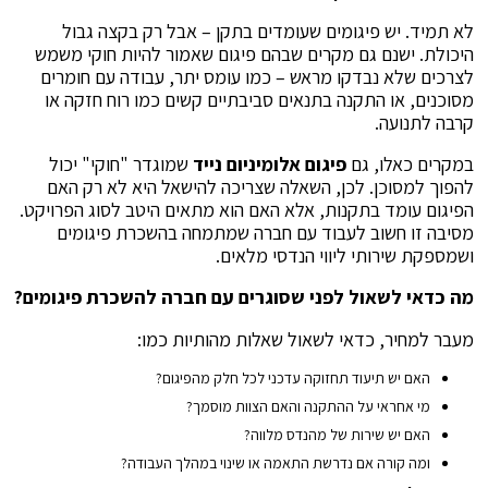
לא תמיד. יש פיגומים שעומדים בתקן – אבל רק בקצה גבול
היכולת. ישנם גם מקרים שבהם פיגום שאמור להיות חוקי משמש
לצרכים שלא נבדקו מראש – כמו עומס יתר, עבודה עם חומרים
מסוכנים, או התקנה בתנאים סביבתיים קשים כמו רוח חזקה או
קרבה לתנועה.
במקרים כאלו, גם
פיגום אלומיניום נייד
שמוגדר "חוקי" יכול
להפוך למסוכן. לכן, השאלה שצריכה להישאל היא לא רק האם
הפיגום עומד בתקנות, אלא האם הוא מתאים היטב לסוג הפרויקט.
מסיבה זו חשוב לעבוד עם חברה שמתמחה בהשכרת פיגומים
ושמספקת שירותי ליווי הנדסי מלאים.
מה כדאי לשאול לפני שסוגרים עם חברה להשכרת פיגומים
?
מעבר למחיר, כדאי לשאול שאלות מהותיות כמו:
האם יש תיעוד תחזוקה עדכני לכל חלק מהפיגום?
מי אחראי על ההתקנה והאם הצוות מוסמך?
האם יש שירות של מהנדס מלווה?
ומה קורה אם נדרשת התאמה או שינוי במהלך העבודה?