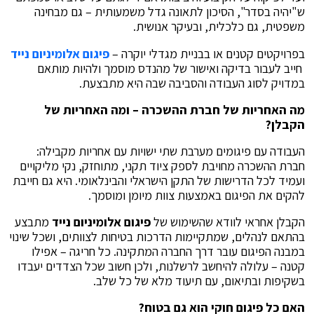
ש"יהיה בסדר", הסיכון לתאונה גדל משמעותית – גם מבחינה
משפטית, גם כלכלית, ובעיקר אנושית.
בפרויקטים קטנים או בבניית מגדלי יוקרה –
פיגום אלומיניום נייד
חייב לעבור בדיקה ואישור של מהנדס מוסמך ולהיות מותאם
במדויק לסוג העבודה והסביבה שבה היא מתבצעת.
מה האחריות של חברת ההשכרה – ומה האחריות של
הקבלן
?
העבודה עם פיגומים מערבת שתי ישויות עם אחריות מקבילה:
חברת ההשכרה מחויבת לספק ציוד תקני, מתוחזק, נקי מליקויים
ועמיד לכל הדרישות של התקן הישראלי והבינלאומי. היא גם חייבת
להקים את הפיגום באמצעות צוות מיומן ומוסמך.
הקבלן אחראי לוודא שהשימוש של
פיגום אלומיניום נייד
מתבצע
בהתאם לנהלים, שמתקיימות הדרכות בטיחות לצוותים, ושכל שינוי
במבנה הפיגום עובר דרך החברה המתקינה. כל חריגה – אפילו
קטנה – עלולה להיחשב לרשלנות, ולכן חשוב שכל הצדדים יעבדו
בשקיפות ובתיאום, עם תיעוד מלא של כל שלב.
האם כל פיגום חוקי הוא גם בטוח
?