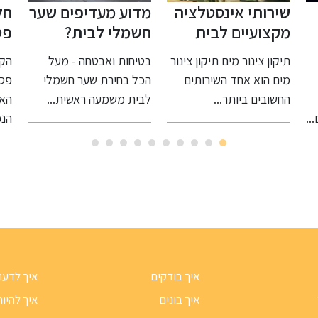
מדוע מעדיפים שער
חלופת אשפוז
הפ
חשמלי לבית?
פסיכיאטרי
למ
שו
ר
בטיחות ואבטחה - מעל
הקדמה: מהי חלופת אשפוז
מרא
הכל בחירת שער חשמלי
פסיכיאטרי? במהלך השנים
רק 
לבית משמעה ראשית...
האחרונות, תחום הבריאות
אלא
הנפשית...
איך בודקים
איך לדעת
איך בונים
איך להיות