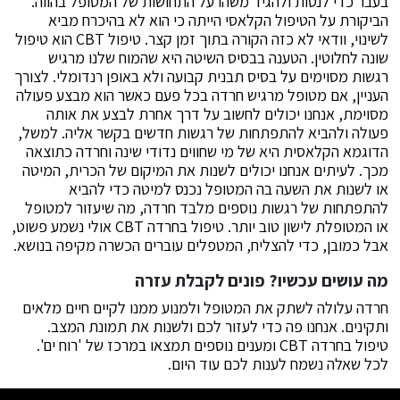
בעבר כדי לנסות ולהגיד משהו על התחושות של המטופל בהווה.
הביקורת על הטיפול הקלאסי הייתה כי הוא לא בהיכרח מביא
לשינוי, וודאי לא כזה הקורה בתוך זמן קצר. טיפול CBT הוא טיפול
שונה לחלוטין. הטענה בבסיס השיטה היא שהמוח שלנו מרגיש
רגשות מסוימים על בסיס תבנית קבועה ולא באופן רנדומלי. לצורך
העניין, אם מטופל מרגיש חרדה בכל פעם כאשר הוא מבצע פעולה
מסוימת, אנחנו יכולים לחשוב על דרך אחרת לבצע את אותה
פעולה ולהביא להתפתחות של רגשות חדשים בקשר אליה. למשל,
הדוגמא הקלאסית היא של מי שחווים נדודי שינה וחרדה כתוצאה
מכך. לעיתים אנחנו יכולים לשנות את המיקום של הכרית, המיטה
או לשנות את השעה בה המטופל נכנס למיטה כדי להביא
להתפתחות של רגשות נוספים מלבד חרדה, מה שיעזור למטופל
או המטופלת לישון טוב יותר. טיפול בחרדה CBT אולי נשמע פשוט,
אבל כמובן, כדי להצליח, המטפלים עוברים הכשרה מקיפה בנושא.
מה עושים עכשיו? פונים לקבלת עזרה
חרדה עלולה לשתק את המטופל ולמנוע ממנו לקיים חיים מלאים
ותקינים. אנחנו פה כדי לעזור לכם ולשנות את תמונת המצב.
טיפול בחרדה CBT ומענים נוספים תמצאו במרכז של 'רוח ים'.
לכל שאלה נשמח לענות לכם עוד היום.