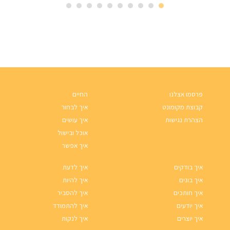
פרסמו אצלנו
החיים
קבוצת מקומונט
איך לבחור
הצהרת נגישות
איך עושים
אוכל ובישול
איך אפשר
איך בודקים
איך לדעת
איך בונים
איך להיות
איך חותכים
איך להסביר
איך יודעים
איך להתמודד
איך יוצרים
איך לנקות