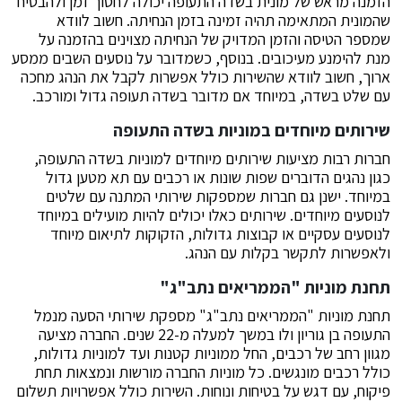
הזמנה מראש של מונית בשדה התעופה יכולה לחסוך זמן ולהבטיח
שהמונית המתאימה תהיה זמינה בזמן הנחיתה. חשוב לוודא
שמספר הטיסה והזמן המדויק של הנחיתה מצוינים בהזמנה על
מנת להימנע מעיכובים. בנוסף, כשמדובר על נוסעים השבים ממסע
ארוך, חשוב לוודא שהשירות כולל אפשרות לקבל את הנהג מחכה
עם שלט בשדה, במיוחד אם מדובר בשדה תעופה גדול ומורכב.
שירותים מיוחדים במוניות בשדה התעופה
חברות רבות מציעות שירותים מיוחדים למוניות בשדה התעופה,
כגון נהגים הדוברים שפות שונות או רכבים עם תא מטען גדול
במיוחד. ישנן גם חברות שמספקות שירותי המתנה עם שלטים
לנוסעים מיוחדים. שירותים כאלו יכולים להיות מועילים במיוחד
לנוסעים עסקיים או קבוצות גדולות, הזקוקות לתיאום מיוחד
ולאפשרות לתקשר בקלות עם הנהג.
תחנת מוניות "הממריאים נתב"ג"
תחנת מוניות "הממריאים נתב"ג" מספקת שירותי הסעה מנמל
התעופה בן גוריון ולו במשך למעלה מ-22 שנים. החברה מציעה
מגוון רחב של רכבים, החל ממוניות קטנות ועד למוניות גדולות,
כולל רכבים מונגשים. כל מוניות החברה מורשות ונמצאות תחת
פיקוח, עם דגש על בטיחות ונוחות. השירות כולל אפשרויות תשלום