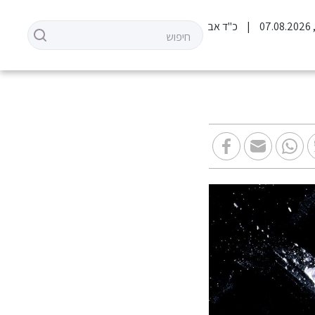
07
כ"ד אב