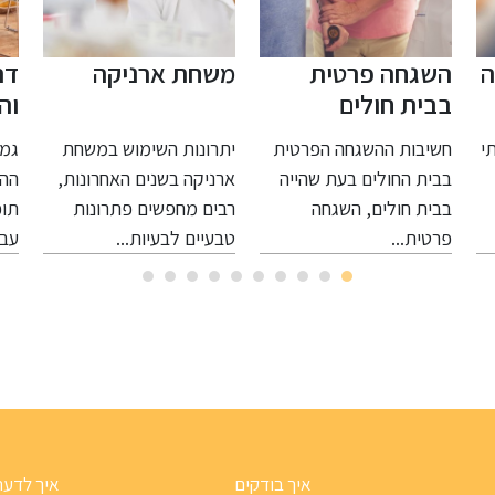
משחת ארניקה
דרכי גמילה
שד
והתמודדות עם
של
התמכרויות
חר
יתרונות השימוש במשחת
גמילה מסקס
יתר
וי
ארניקה בשנים האחרונות,
ההתמכרות לסקס היא
לשי
אינ
רבים מחפשים פתרונות
תופעה נפוצה ומאתגרת
האס
טבעיים לבעיות...
עבור רבים. תהליך...
נפר
איך בודקים
איך לדעת