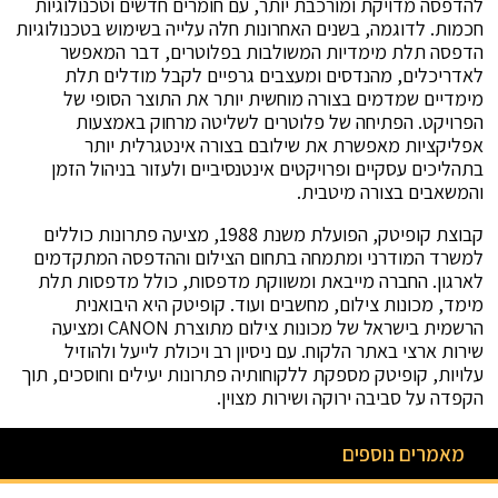
להדפסה מדויקת ומורכבת יותר, עם חומרים חדשים וטכנולוגיות
חכמות. לדוגמה, בשנים האחרונות חלה עלייה בשימוש בטכנולוגיות
הדפסה תלת מימדיות המשולבות בפלוטרים, דבר המאפשר
לאדריכלים, מהנדסים ומעצבים גרפיים לקבל מודלים תלת
מימדיים שמדמים בצורה מוחשית יותר את התוצר הסופי של
הפרויקט. הפתיחה של פלוטרים לשליטה מרחוק באמצעות
אפליקציות מאפשרת את שילובם בצורה אינטגרלית יותר
בתהליכים עסקיים ופרויקטים אינטנסיביים ולעזור בניהול הזמן
והמשאבים בצורה מיטבית.
קבוצת קופיטק, הפועלת משנת 1988, מציעה פתרונות כוללים
למשרד המודרני ומתמחה בתחום הצילום וההדפסה המתקדמים
לארגון. החברה מייבאת ומשווקת מדפסות, כולל מדפסות תלת
מימד, מכונות צילום, מחשבים ועוד. קופיטק היא היבואנית
הרשמית בישראל של מכונות צילום מתוצרת CANON ומציעה
שירות ארצי באתר הלקוח. עם ניסיון רב ויכולת לייעל ולהוזיל
עלויות, קופיטק מספקת ללקוחותיה פתרונות יעילים וחוסכים, תוך
הקפדה על סביבה ירוקה ושירות מצוין.
מאמרים נוספים