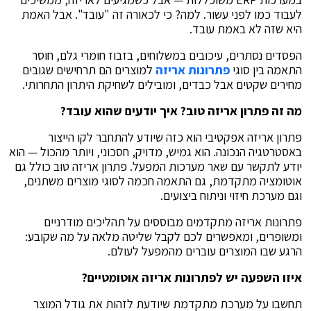
לעבוד כמו לפני עשור. למה? כי לכאורה זה "עובד". אבל האמת
היא שזה לא באמת עובד.
הפסדים נסתרים, עיכובים במשלוחים, בזבוז חומרי גלם, חוסר
התאמה בין סוגי
פתרונות אריזה
למוצרים הם תרחישים שגובים
מחירים שקטים אבל כבדים, ומובילים לשחיקת היתרון התחרותי.
מה זה פתרון אריזה טוב? איך יודעים שהוא עובד
?
פתרון אריזה אפקטיבי הוא כזה שיודע להתחבר לקו הייצור
באסטרטגיה הנכונה. הוא גמיש, מדויק, חסכוני, ויותר מהכול — הוא
יודע לתקשר עם שאר מערכות המפעל. פתרון אריזה טוב כולל גם
אוטומציה מתקדמת, גם התאמה חכמה לסוגי מוצרים משתנים,
וגם מערכת חיזוי וניתוח ביצועים.
פתרונות אריזה
מתקדמים מבוססים על תהליכים מודרניים
ומשופרים, ומאפשרים לכם לקבל שליטה מלאה על מה שקובע:
הרגע שבו המוצרים עוברים מהמפעל לעולם.
איזו השפעה יש לפתרונות אריזה אוטומטיים?
תחשבו על מערכת מתקדמת שיודעת לזהות את גודל המוצר