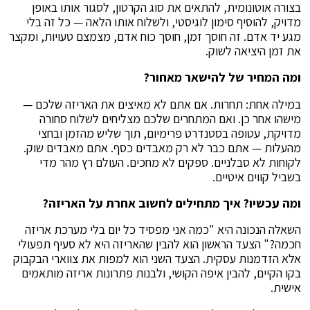
בצורה אוטונומית, להתאים את סוג הקרטון, לסגור אותו באופן
מדויק, להוסיף סימון לוגיסטי, ולשלוח אותו הלאה — כל זה בלי
מגע יד אדם. זה חוסך זמן, חוסך כוח אדם, מצמצם טעויות, ומקצר
את זמן היציאה לשוק.
ומה המחיר של להישאר מאחור
?
במילה אחת: תחרות. אם אתם לא מאיצים את האריזה שלכם —
מישהו אחר כן. ואם המתחרים שלכם מצליחים לשלוח סחורה
מדויקת, עטופה בסטנדרט פרימיום, תוך שליש מהזמן ובחצי
מהעלות — אתם כבר לא רק מאבדים כסף. אתם מאבדים שוק.
לקוחות לא סבלניים. ספקים לא מחכים. העולם רץ מהר מדי
בשביל קווים איטיים.
ומה עכשיו? איך מתחילים לחשוב אחרת על האריזה
?
השאלה הנכונה היא "כמה אני מפסיד כל יום בלי מערכת אריזה
חכמה?" הצעד הראשון הוא להבין שהאריזה היא לא סעיף תפעולי
אלא הזדמנות עסקית. הצעד השני הוא למפות את צווארי הבקבוק
בקו הקיים, להבין איפה הקושי, ולבנות פתרונות אריזה
מותאמים
אישית.