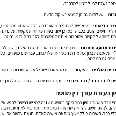
כך נשלח לחייל זימון למרב"ד.
רות
– שעלולות גם הן לפגוע בשיקול הדעת.
מצב בריאותי
– אי אפשר להתעלם מהעובדה שככל שאנחנו מתבגרים, כ
לתרחישים שונים בכביש. כמו כן ישנן בעיות פיזיות שמקשות על נהיגה
 דיווח על לקויות שהופכות אותם למסוכנים לסביבתם בזמן נהיגה.
רות תנועה חמורות
– ובהן נהיגה במצב שכרות. גם פסילת רישיון לפ
 על-מנת לבחון את מידת הכשירות שלו לנהוג. עבריינים מועדים, כל
מנים גם הם למכון.
רכים קטלנית
– בעקבות דיווח ממשטרת ישראל על המעורבות בתאונה 
ן לרכב כבד / רכב ציבורי
– עקב האחריות הרבה הנדרשת לצורך נהי
ן בעזרת עורך דין מנוסה
בי צבר כאמור ניסיון רחב היקף בהושטת עזרה למי שנדרשים להגיע אל
ם לנהוג. חשוב להדגיש שהשירות ניתן מתוך מודעות לאחריות הרבה 
לי רכב. השירות כולל ייעוץ מותאם אישית לאדם, הגשת ערעור אם יש ב