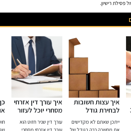
 פסילת רישיון.
איך עורך דין אזרחי
כך תבחרו מזרון
אי
מסחרי יוכל לעזור
אורטופדי מומלץ
הו
לך?
עבורכם
עב
ם
עורך דין שניר חזוט הוא
חוסר בשעות שינה, בצורה
אטמ
ל
עורך דין אזרחי מסחרי
שגרתית, יכול לגרום לאדם
נפו