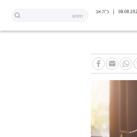
כ"ה אב