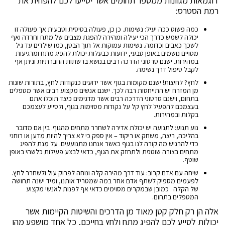
דוגמאות מגוונות ממספר תחומים אשר יסייעו לכם להפחית את
רמת הסטרס:
כמה פשוט ככה יעיל: נשימות. כן כן, פעולה בסיסית וטבעית אך פעולה זו
יכולה לשמש כדרך הכי יעילה ומהירה להפגת מצבים של מתח וחרדה ואף
לשכך כאבים וכדומה. נשימות עמוקות אל תוך הבטן, כמו שילדים עד גיל
מסויים נושמים באופן טבעי, ידועות כבעלות יכולת להפיג מתח ומרגיעות
במהירות. ישנם סרטוני הדרכה רבים בנושא ברשתות החברתיות וניתן אף
לקבל טיפול דרך נשימה.
לחץ? לחיצות! ישנם מקומות בגוף אשר ידועים כנקודות לחץ, בתורות שונות
מן המזרח יש התייחסות רבה לכך. ישנם אנשים מקצוע רבים אשר מטפלים
בתחום, וישנם סרטוני הדרכה רבים אשר מדגימים כיצד תוכלו אתם
בעצמכם להפעיל לחץ קל על נקודות מסוימות בגוף, ולסייע לעצמכם
בקלות ובמהירות.
נוע תנוע: לתנועה יש יכולת אדירה לשחרר מתחים מהגוף. בין אם מדובר
בהליכה, ריצה, משחק או ריקוד – אין ספק כי לא צריך להיות מדען או רוחני
כדי להרגיש מה קורה לנו בגוף כאשר אנחנו מתנועעים. על מנת להפיג
מתחים בצורה שוטפת ולתחזק את הגוף, כדאי לבצע פעילות כלשהי באופן
שוטף.
שיחה עם אדם קרוב: עוד דרך מהירה קלה ונוחה לפרוק עול ולשחרר לחץ.
לפעמים מספיק לשתף אדם אחר במה שמטריד אותנו, ומיד ישנה תחושה
של הקלה . כמובן שבמקרים מסוימים כדאי אף לפנות לאנשי מקצוע
המטפלים בתחום.
אלה הן רק חלק קטן מאוד מן הדרכים והשיטות הקיימות אשר
יכולות לסייע לכם להפיג מתח ולחץ בחייכם, כל אחד מושפע מהן