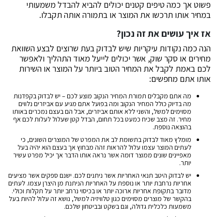
פשוט אך כמה טיפים קטנים יכולים להביא להבדל משמעותי
במחיר אותו תרכשו את המוצר או בתמורה אותה תקבלו.
אז איך עושים את זה נכון?
הנה כמה נקודות עיקריות שיש לבדוק בעת שרוצים לבצע השוואת
מחירים או סקר שוק, אשר יכולים לייעל מאוד התהליך ולאפשר
לכם באמת לקבל את המחיר הטוב ביותר על המוצר או השירות
אותו אתם מחפשים:
מה אתם מקבלים תמורת המחיר הנקוב מוצע לכם – יש לבדוק בקפדנות
מה בדיוק כולל המחיר הנקוב ומה בפועל אתם מגיע עם אביזרים נלווים
מסוימים למשל, והשני ללא אותם אביזרים, אבל הם בעצם נמכרים באותו
מחיר. זה מצב שכיח כמעט בכל תחום, הבדל קטן שעלול לעלות לכם אף
בהוצאה נוספת.
מומלץ מאוד לבדוק בתשומת לב את המפרט של המוצרים השונים, כי
לעתים המוצר עצמו עלול להראות זהה מבחוץ אך בעצם הוא יהיה בעל
מאפיינים שונים ממוצר דומה אשר נראה אותו הדבר אך יכיל מפרט עשיר
יותר.
יש לבדוק היטב תנאי האחריות אשר ניתנים לכם. ישנם ספקים אשר מציעים
אחריות נרחבת יותר או נוספת על האחריות הניתנת מן היצרן עצמו. לעתים
מדובר בתקופת אחריות ארוכה יותר או בכיסוי נרחב יותר על תקלות וכולי.
בהקשר של מוצרים מסוימים כגון טלוויזיה למשל, נושא זה עלול להיות בעל
משמעות כלכלית גדולה, וגם בשקט ובביטחון שלכם.