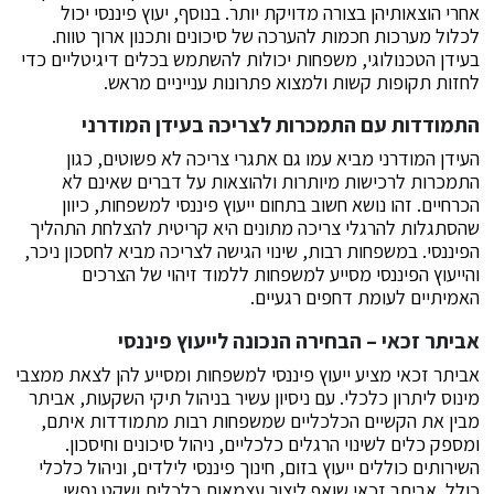
אחרי הוצאותיהן בצורה מדויקת יותר. בנוסף, יעוץ פיננסי יכול
לכלול מערכות חכמות להערכה של סיכונים ותכנון ארוך טווח.
בעידן הטכנולוגי, משפחות יכולות להשתמש בכלים דיגיטליים כדי
לחזות תקופות קשות ולמצוא פתרונות ענייניים מראש.
התמודדות עם התמכרות לצריכה בעידן המודרני
העידן המודרני מביא עמו גם אתגרי צריכה לא פשוטים, כגון
התמכרות לרכישות מיותרות ולהוצאות על דברים שאינם לא
הכרחיים. זהו נושא חשוב בתחום ייעוץ פיננסי למשפחות, כיוון
שהסתגלות להרגלי צריכה מתונים היא קריטית להצלחת התהליך
הפיננסי. במשפחות רבות, שינוי הגישה לצריכה מביא לחסכון ניכר,
והייעוץ הפיננסי מסייע למשפחות ללמוד זיהוי של הצרכים
האמיתיים לעומת דחפים רגעיים.
אביתר זכאי – הבחירה הנכונה לייעוץ פיננסי
אביתר זכאי מציע ייעוץ פיננסי למשפחות
ומסייע להן לצאת ממצבי
מינוס ליתרון כלכלי. עם ניסיון עשיר בניהול תיקי השקעות, אביתר
מבין את הקשיים הכלכליים שמשפחות רבות מתמודדות איתם,
ומספק כלים לשינוי הרגלים כלכליים, ניהול סיכונים וחיסכון.
השירותים כוללים ייעוץ בזום, חינוך פיננסי לילדים, וניהול כלכלי
כולל. אביתר זכאי שואף ליצור עצמאות כלכלית ושקט נפשי