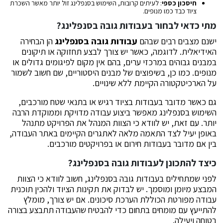
חיסכון כספי
: לעיתים קרובות, השימוש בסנפלינג זול יותר מאשר השכרת
ציוד כבד כמו מנופים.
מתי כדאי לבחור בעבודות גובה בסנפלינג?
ישנם מצבים רבים שבהם
עבודות גובה בסנפלינג
הן הבחירה
האידיאלית. לדוגמה, כאשר יש צורך לבצע תחזוקה או תיקונים
במבנים גבוהים במרכזי ערים, בהם אין מקום לפיגומים גדולים או
מנופים. כמו כן, בשיפוצים של מבנים היסטוריים, שם חשוב לשמור
על הארכיטקטורה הקיימת ללא שינויים.
גם כאשר מדובר בעבודות בציוד רגיש או בתנאי שטח מורכבים,
השימוש בסנפלינג מאפשר ביצוע עבודה מדויקת וממוקדת הרבה
יותר. עם זאת, יש לוודא כי הצוות המנהל את הפרויקט מתנהל
באופן יעיל לצד התאמה מלאה לאתגרים הקיימים באתר העבודה,
בין אם מדובר בעבודות חירום או בפרויקטים מורכבים.
כיצד להתכונן לעבודות גובה בסנפלינג?
לפני שמתחילים בעבודות גובה בסנפלינג, חשוב לוודא כי הצוות
המבצע מיומן ומוסמך. יש לבדוק את תקינות הציוד ולהכין תוכנית
עבודה מפורטת הכוללת הערכת סיכונים. אם יש צורך, מומלץ
להתייעץ עם מומחים בתחום כדי להבטיח שהעבודה תתבצע בצורה
בטוחה ויעילה.