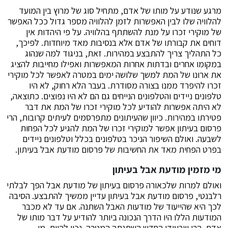
מרגע שנודע על מותו של אדם, מתחיל סוג של מרוץ בין המועד
להלוויה שלו לבין האפשרות לזמן להלוויה מספר גדול ככל האפשר
של מוקירי זכרו על מנת להשתתף בהלוויה. על פי היהדות אין
דוחים את קבורתו של אדם אלא בנסיבות מאד מיוחדות. לפיכך,
כל התהליך צריך להתבצע במהירות. זאת, בניגוד למה שנהוג
במקומו אחרים ובדתות אחרות המאפשרות ואפילו מחייבות להציג
את ארונו של המת למשך שלושה ימים במטרה לאפשר לכל מוקירי
זכרו להיפרד ממנו בצורה מסודרת. בעבר הלא רחוק, לא היו
טלפונים ניידים והטלפונים הנייחים גם הם לא היו נפוצים. כתוצאה,
לא היתה אפשרות להודיע לכל מוקירי זכרו של המת את דבר
פטירתו במהירות. כיוון שהעיתונים מתפרסמים לעיתים קרובות, הרי
פרסום בעיתון אפשר למוקירי זכרו של המת להגיע לכל הפחות
לשבעה. ואולם השיפור הניכר בטלפונים בכלל וטלפונים ניידים
בפרט הפחית מאד את החשיבות של פרסום מודעת אבל בעיתון.
מי מזמין מודעת אבל בעיתון
ואולם למרות שלכאורה פרסום בעיתון של מודעת אבל הפך לבלתי
רלבנטי, פרסום מודעת אבל בעיתון עדיין ממשיך להתבצע. הסיבה
לכך היא שהייעוד של מודעות האבל השתנה. אם עד לא מכבר
המודעות הללו היו הדרך הנכונה ביותר להודיע על דבר מותו של
אדם, הרי שבעידן החדש השתנתה המטרה. נכון להיום, מי