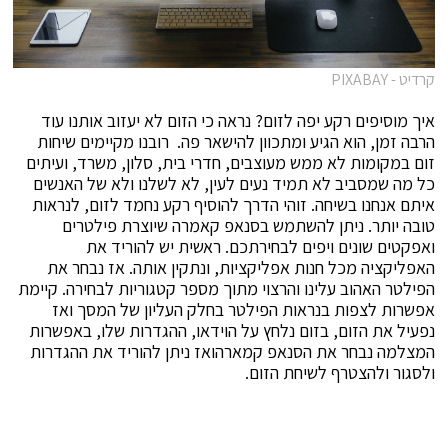
קרדיט - PIXABAY
איך מוסיפים רקע יפה לזום? נראה כי הזום לא יעזוב אותנו עוד
הרבה זמן, הוא הגיע ומתכוון להישאר פה. רובנו מקיימים שיחות
זום במקומות לא ממש מעוצבים, חדרי בית, סלון, משרד, ועיתים
כל מה שמסביב לא תמיד נעים לעין, לא לשלנו ולא של האנשים
איתם אנחנו בשיחה. זוהי הדרך להוסיף רקע נחמד לזום, לנראות
טובה יותר. ניתן להשתמש בסנאפ קאמרה שיוצרת פילטרים
ואפקטים שונים ויפים לבחירתכם. ראשית יש להוריד את
האפליקציה מכל חנות אפליקציות, ונתקין אותה. אז נבחר את
הפילטר האהוב עלינו והרצוי מתוך מספר קטגוריות לבחירה. קיימת
אפשרות לצפות בנראות הפילטר בחלק העליון של המסך ואז
נפעיל את הזום, בזום נלחץ על הוידאו, ההגדרות שלו, באפשרות
המצלמה נבחר את הסנאפ קמארהואז ניתן להוריד את ההגדרות
ולסגור ולהצטרף לשיחת הזום.