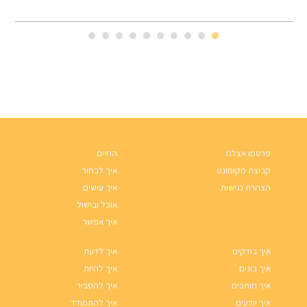
פרסמו אצלנו
החיים
קבוצת מקומונט
איך לבחור
הצהרת נגישות
איך עושים
אוכל ובישול
איך אפשר
איך בודקים
איך לדעת
איך בונים
איך להיות
איך חותכים
איך להסביר
איך יודעים
איך להתמודד