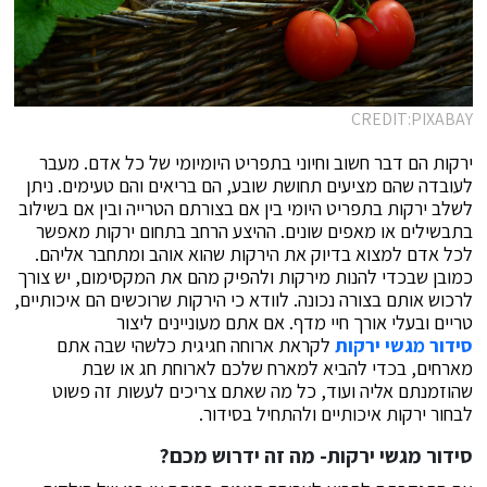
CREDIT:PIXABAY
ירקות הם דבר חשוב וחיוני בתפריט היומיומי של כל אדם. מעבר
לעובדה שהם מציעים תחושת שובע, הם בריאים והם טעימים. ניתן
לשלב ירקות בתפריט היומי בין אם בצורתם הטרייה ובין אם בשילוב
בתבשילים או מאפים שונים. ההיצע הרחב בתחום ירקות מאפשר
לכל אדם למצוא בדיוק את הירקות שהוא אוהב ומתחבר אליהם.
כמובן שבכדי להנות מירקות ולהפיק מהם את המקסימום, יש צורך
לרכוש אותם בצורה נכונה. לוודא כי הירקות שרוכשים הם איכותיים,
טריים ובעלי אורך חיי מדף. אם אתם מעוניינים ליצור
סידור מגשי ירקות
לקראת ארוחה חגיגית כלשהי שבה אתם
מארחים, בכדי להביא למארח שלכם לארוחת חג או שבת
שהוזמנתם אליה ועוד, כל מה שאתם צריכים לעשות זה פשוט
לבחור ירקות איכותיים ולהתחיל בסידור.
סידור מגשי ירקות- מה זה ידרוש מכם?