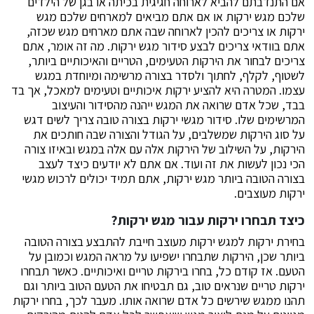
אם התנדבתם להביא לארוחה חגיגית בכיתה או בגן של הילדים
שלכם מגש ירקות או אם אתם מביאים למארחים שלכם מגש
ירקות או צריכים להכין לארוחה שבה אתם מארחים מגש שכזה,
אתם בוודאי צריכים לבצע סידור מגש ירקות. מה זה אומר, אתם
צריכים לבחור את הירקות הטעימים, הטריים והאיכותיים ביותר,
לשטוף, לקלף, לחתוך ולסדר בצורה מרשימה ומיוחדת במגש
עצמו. המטרה היא להציע ירקות איכותיים וטעימים למאכל, אך בד
בבד, שכל אדם שרואה את המגש ייהנה מהסידור והעיצוב
המרשימים שלו. סידור מגשי ירקות בצורה טובה צריך לשים דגש
על סוג הירקות שמשלבים, על הגודל והצורה שבה חותכים את
הירקות, על השילוב של הירקות אלה עם אלה במגש ובאיזו צורה
הכי נכון לעשות את זה ועוד. אם אתם לא יודעים כיצד לעצב
בצורה הטובה ביותר מגש ירקות, אתם תמיד יכולים לרכוש מגשי
ירקות מעוצבים.
כיצד תבחרו ירקות עבור מגש ירקות?
בחירת ירקות למגש ירקות מעוצב חייבת להתבצע בצורה הטובה
ביותר שכן, הירקות שתבחרו ישפיעו על מראה המגש וכמובן על
הטעם. אז קודם כל, בחרו בירקות טריים ואיכותיים. כאשר תבחרו
ירקות טריים שנראים טוב, גם תבטיחו את הטעם הטוב ביותר וגם
תהנו ממגש שירשים כל אדם שרואה אותו. מעבר לכך, בחרו ירקות