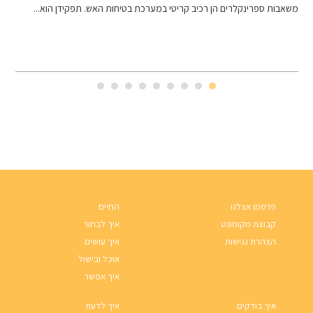
משאבות ספרינקלרים הן רכיב קריטי במערכת בטיחות האש. תפקידן הוא...
י
ב
פרסמו אצלנו
החיים
קבוצת מקומונט
איך לבחור
הצהרת נגישות
איך עושים
אוכל ובישול
איך אפשר
איך בודקים
איך לדעת