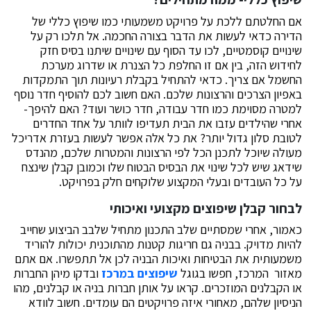
אם החלטתם ללכת על פרויקט משמעותי כמו שיפוץ כללי של
הדירה כדאי לעשות את הדבר בצורה החכמה. אל תלכו רק על
שינויים קוסמטיים, לכו עד הסוף עם שינויים שיתנו בסיס חזק
לחידוש הזה, בין אם זו החלפת כל הצנרת או שדרוג מערכת
החשמל אם צריך. כדאי להתחיל בקבלת רעיונות תוך התמקדות
באפיון הצרכים והרצונות שלכם. האם חשוב לכם להוסיף חדר נוסף
למטרה מסוימת כמו חדר עבודה, חדר כושר ועוד? האם להיפך-
אחרי שהילדים עזבו את הבית תעדיפו לוותר על אחד החדרים
לטובת סלון גדול יותר? את כל אלה אפשר לעשות בעזרת אדריכל
מעולה שיוכל לתכנן הכל לפי הרצונות והמטרות שלכם, מהנדס
שידאג שיש לכל שינוי את הבסיס הבטוח שלו וכמובן קבלן שינצח
על כל העובדים ובעלי המקצוע שלוקחים חלק בפרויקט.
לבחור קבלן שיפוצים מקצועי ואיכותי
כאמור, אחרי שמסתיים שלב התכנון מתחיל שלבב הביצוע שחייב
להיות מדויק. בבניה גם חריגות קטנות מהתוכנית יכולות להוריד
משמעותית את הבטיחות ואיכות הבניה לכן אל תתפשרו. אם אתם
מאזור המרכז, חפשו בגוגל
שיפוצים במרכז
ובדקו מיהן החברות
או הקבלנים המוזכרים. קראו על אותן חברות בניה או קבלנים, מהו
הניסיון שלהם, מאחורי איזה פרויקטים הם עומדים. חשוב לוודא